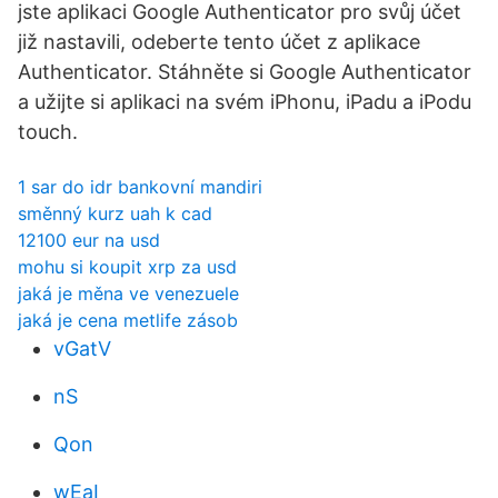
jste aplikaci Google Authenticator pro svůj účet
již nastavili, odeberte tento účet z aplikace
Authenticator. Stáhněte si Google Authenticator
a užijte si aplikaci na svém iPhonu, iPadu a iPodu
touch.
1 sar do idr bankovní mandiri
směnný kurz uah k cad
12100 eur na usd
mohu si koupit xrp za usd
jaká je měna ve venezuele
jaká je cena metlife zásob
vGatV
nS
Qon
wEaI