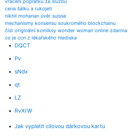
vrácení poplatku za službu
cena šálku a rukojeti
nikhil mohanan úvěr suisse
mechanismy konsensu soukromého blockchainu
číst originální komiksy wonder woman online zdarma
co je ccn z lékařského hlediska
DQCT
Pv
sNdx
qt
LZ
RvXrW
Jak vyplatit cílovou dárkovou kartu