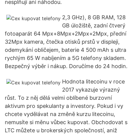
nesplňují ani náhodou.
2,3 GHz), 8 GB RAM, 128
GB úložiště, zadní čtverý
fotoaparát 64 Mpx+8Mpx+2Mpx+2Mpx, přední
32Mpx kamera, čtečka otisků prstů v displeji,
odemykání obličejem, baterie 4 500 mAh s ultra
rychlým 65 W nabíjením a 5G telefony skladem.
Bezpečný výběr i nákup. Doručíme do 24 hodin.
Hodnota litecoinu v roce
2017 vykazuje výrazný
růst. To z něj dělá velmi oblíbené burzovní
aktivum pro spekulanty a investory. Pokud i vy
chcete vydělávat na změně kurzu litecoinu,
nemusíte si měnu vůbec kupovat. Obchodovat s
LTC můžete u brokerských společností, aniž