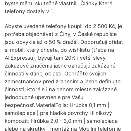
byste měnu skutečně vlastnili. Články Které
telefony dostaly v 1.
Abyste uvedené telefony koupili do 2 500 Kč, je
potřeba objednávat z Číny, v České republice
jsou obvykle až o 50 % dražší. Doporučuji přidat
si mobil, který chcete, do wishlistu (třeba na
AliExpressu), bývají tam 20% i větší slevy.
Zákazové značenia jasne označujú zakázané
činnosti v danej oblasti. Ochráňte svojich
zamestnancov pred zranením a jasne definujte
činnosti, ktoré sú na danom mieste zakázané.
jednoduché upevnenie pre Vašu
bezpečnosť.MateriálFólia: Hrúbka 0,1 mm |
samolepiace | pre hladké povrchy Hliníkový
kompozit: Hrúbka 2,0 - 3,0 mm | samolepiace
alebo na skrutky | montáž na Mobilni telefon je