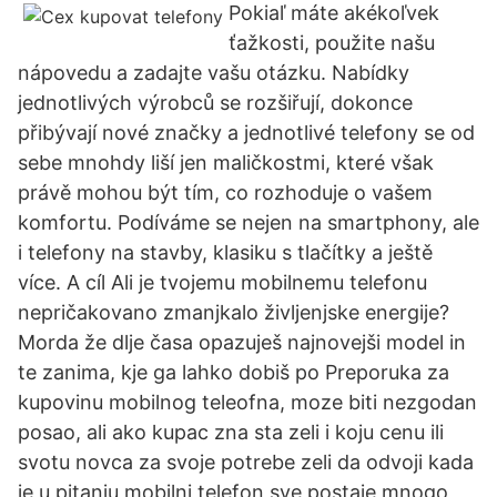
Pokiaľ máte akékoľvek
ťažkosti, použite našu
nápovedu a zadajte vašu otázku. Nabídky
jednotlivých výrobců se rozšiřují, dokonce
přibývají nové značky a jednotlivé telefony se od
sebe mnohdy liší jen maličkostmi, které však
právě mohou být tím, co rozhoduje o vašem
komfortu. Podíváme se nejen na smartphony, ale
i telefony na stavby, klasiku s tlačítky a ještě
více. A cíl Ali je tvojemu mobilnemu telefonu
nepričakovano zmanjkalo življenjske energije?
Morda že dlje časa opazuješ najnovejši model in
te zanima, kje ga lahko dobiš po Preporuka za
kupovinu mobilnog teleofna, moze biti nezgodan
posao, ali ako kupac zna sta zeli i koju cenu ili
svotu novca za svoje potrebe zeli da odvoji kada
je u pitanju mobilni telefon sve postaje mnogo