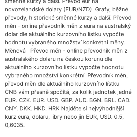
směnné kurzy a další. Převod eur na
novozélandské dolary (EUR/NZD). Grafy, běžné
převody, historické směnné kurzy a další. Převod
měn - online převodník měn z eura na australský
dolar dle aktuálního kurzovního lístku vypočte
hodnotu vybraného množství konkrétní měny.
Měnová Převod měn - online převodník měn z
australského dolaru na českou korunu dle
aktuálního kurzovního lístku vypočte hodnotu
vybraného množství konkrétní Převodník měn,
převod měn dle aktuálního kurzovního lístku
ČNB vám přesně spočítá, za kolik jednotek jedné
EUR. CZK. EUR. USD. GBP. AUD. BGN. BRL. CAD.
CNY. DKK. HKD. HRK Najděte si nejvýhodnější
kurz eura, dolaru, libry nebo jin EUR, USD. 0,5,
0,6035.