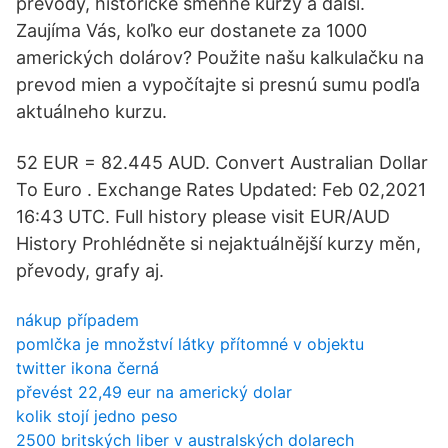
převody, historické směnné kurzy a další.
Zaujíma Vás, koľko eur dostanete za 1000
amerických dolárov? Použite našu kalkulačku na
prevod mien a vypočítajte si presnú sumu podľa
aktuálneho kurzu.
52 EUR = 82.445 AUD. Convert Australian Dollar
To Euro . Exchange Rates Updated: Feb 02,2021
16:43 UTC. Full history please visit EUR/AUD
History Prohlédněte si nejaktuálnější kurzy měn,
převody, grafy aj.
nákup případem
pomlčka je množství látky přítomné v objektu
twitter ikona černá
převést 22,49 eur na americký dolar
kolik stojí jedno peso
2500 britských liber v australských dolarech