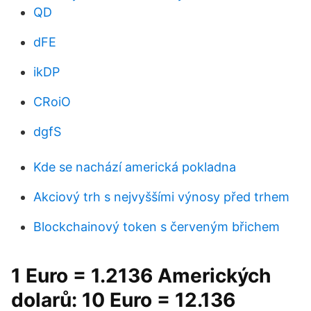
QD
dFE
ikDP
CRoiO
dgfS
Kde se nachází americká pokladna
Akciový trh s nejvyššími výnosy před trhem
Blockchainový token s červeným břichem
1 Euro = 1.2136 Amerických
dolarů: 10 Euro = 12.136