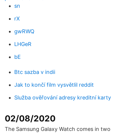
sn
rX
gwRWQ
LHGeR
bE
Btc sazba v indii
Jak to končí film vysvětlil reddit
Služba ověřování adresy kreditní karty
02/08/2020
The Samsung Galaxy Watch comes in two