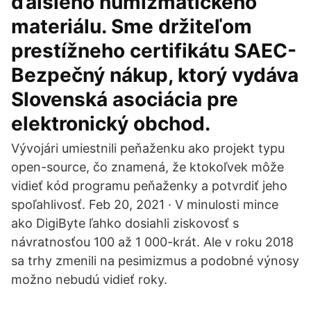
ďalšieho numizmatického
materiálu. Sme držiteľom
prestížneho certifikátu SAEC-
Bezpečný nákup, ktorý vydáva
Slovenská asociácia pre
elektronický obchod.
Vývojári umiestnili peňaženku ako projekt typu
open-source, čo znamená, že ktokoľvek môže
vidieť kód programu peňaženky a potvrdiť jeho
spoľahlivosť. Feb 20, 2021 · V minulosti mince
ako DigiByte ľahko dosiahli ziskovosť s
návratnosťou 100 až 1 000-krát. Ale v roku 2018
sa trhy zmenili na pesimizmus a podobné výnosy
možno nebudú vidieť roky.