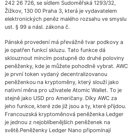
242 26 726, se sídlem Sudoměřská 1293/32,
Žižkov, 130 00 Praha 3, která je vydavatelem
elektronických peněz malého rozsahu ve smyslu
ust. § 99 a násl. zákona č.
Pánské provedení má převážně tvar podkovy a
je opatřen funkcí skluzu. Tato funkce dá
sklouznout mincím postupně do druhé poloviny
peněženky, kde je můžete pohodlně vybrat. AWC
je první token vydaný decentralizovanou
peněženkou na kryptoměny, který slouží jako
nativní měna pro uživatele Atomic Wallet. To je
stejně jako USD pro Američany. Díky AWC za
jeho funkce, které zde již jsou a ty, které přijdou.
Francouzská kryptoměnová peněženka Ledger
je jednou z nejoblíbenějších peněženek na
světě.Peněženky Ledger Nano připomínají