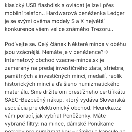
klasický USB flashdisk a ovládat je lze i přes
mobilní telefon.. Hardwarová peněženka Ledger
je se svými dvěma modely S a X největší
konkurence všem velice známého Trezoru..
Podívejte se. Celý článek Některé mince v oběhu
jsou vzácnější. Nemáte je v peněžence?→
Internetový obchod vzacne-mince.sk je
zameraný na predaj investičného zlata, striebra,
pamätných a investičných mincí, medailí, replík
historických mincí a ďalšieho numizmatického
materiálu. Sme držiteľom prestížneho certifikátu
SAEC-Bezpečný nákup, ktorý vydáva Slovenská
asociácia pre elektronický obchod. Heureka.cz
vám poradí, jak vybírat Peněženky. Máte
vybrané filtry: na mince, dámské Ponúkame
potreby pre numizmatikov – rámiky a kapsule na