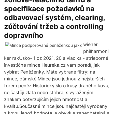
specifikace požadavků na
odbavovací systém, clearing,
zúčtování tržeb a controlling
dopravního
wiener
philharmoni
ker rakÚsko- 1 oz 2021, 20 a viac ks - strieborné
investičné mince Heureka.cz vám poradí, jak
vybírat Peněženky. Máte vybrané filtry: na
mince, dámské Mince jsou jednou z nejstarších
forem peněz.Historicky šlo o kusy drahého kovu,
nejčastěji zlata nebo stříbra, s vyraženým
znakem potvrzujícím jejich hmotnost a
kvalitu.Současné mince jsou nejčastěji vyrobeny
z kovu, jehož hodnota je obvykle zanedbatelná a