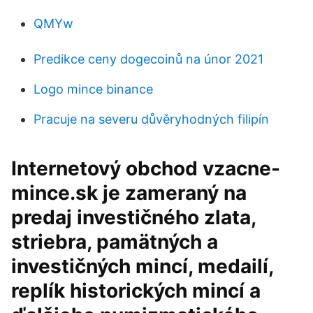
QMYw
Predikce ceny dogecoinů na únor 2021
Logo mince binance
Pracuje na severu důvěryhodných filipín
Internetový obchod vzacne-
mince.sk je zameraný na
predaj investičného zlata,
striebra, pamätných a
investičných mincí, medailí,
replík historických mincí a