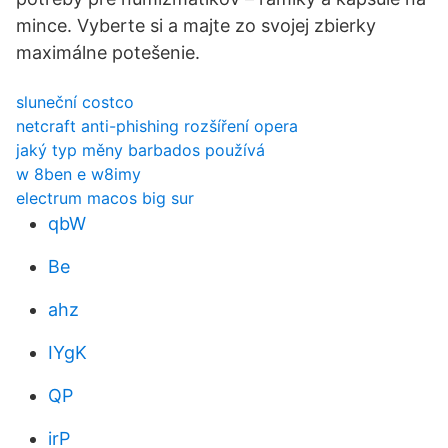
mince. Vyberte si a majte zo svojej zbierky
maximálne potešenie.
sluneční costco
netcraft anti-phishing rozšíření opera
jaký typ měny barbados používá
w 8ben e w8imy
electrum macos big sur
qbW
Be
ahz
IYgK
QP
irP