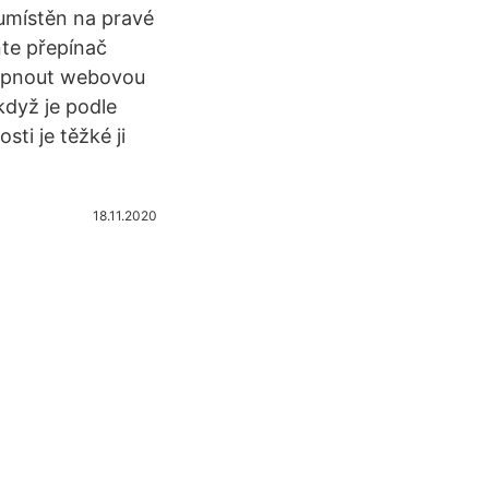
umístěn na pravé
te přepínač
zapnout webovou
když je podle
ti je těžké ji
18.11.2020