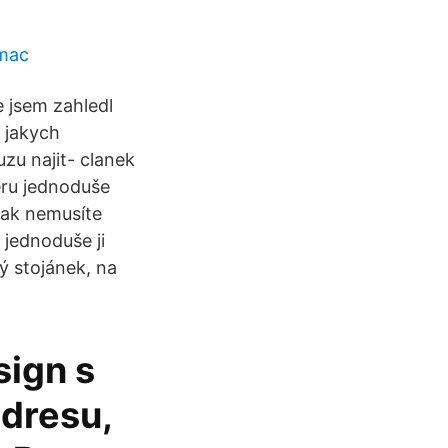
 mac
e jsem zahledl
 jakych
zu najit- clanek
eru jednoduše
pak nemusíte
 jednoduše ji
ý stojánek, na
sign s
adresu,