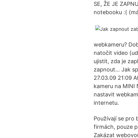
SE, ŽE JE ZAPNU
notebooku :( (má
webkameru? Dob
natočit video (u
ujistit, zda je z
zapnout… Jak sp
27.03.09 21:09 A
kameru na MINI 
nastavit webkam
internetu.
Používají se pro
firmách, pouze pr
Zakázat webovou 