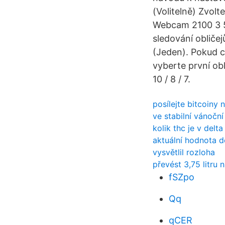
(Volitelně) Zvol
Webcam 2100 3 5 
sledování obličej
(Jeden). Pokud c
vyberte první o
10 / 8 / 7.
posílejte bitcoiny 
ve stabilní vánoční
kolik thc je v delta
aktuální hodnota d
vysvětlil rozloha
převést 3,75 litru na
fSZpo
Qq
qCER