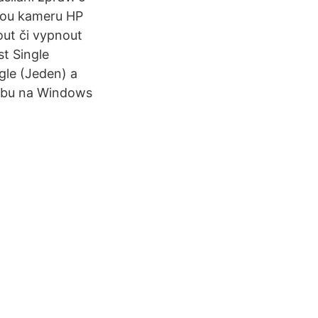
ovou kameru HP
out či vypnout
st Single
gle (Jeden) a
dobu na Windows