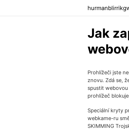
hurmanblirrik
Jak z
webov
Prohlížeči jste 
znovu. Zdá se, ž
spustit webovou 
prohlížeč blokuj
Speciální kryty 
webkame-ru směre
SKIMMING Trojsk