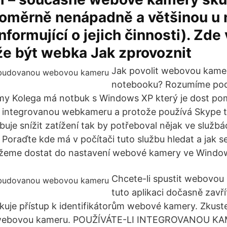
poměrně nenápadně a většinou u 
nformující o jejich činnosti). Zde 
e být webka Jak zprovoznit
Jak povolit webovou kame
notebooku? Rozumíme pod
amy Kolega má notbuk s Windows XP který je dost po
 integrovanou webkameru a protože používá Skype t
buje snížit zatížení tak by potřeboval nějak ve služ
Poraďte kde má v počítači tuto službu hledat a jak s
žeme dostat do nastavení webové kamery ve Windows
Chcete-li spustit webovou
tuto aplikaci dočasně zavří
kuje přístup k identifikátorům webové kamery. Zkuste 
 webovou kameru. POUŽÍVÁTE-LI INTEGROVANOU K