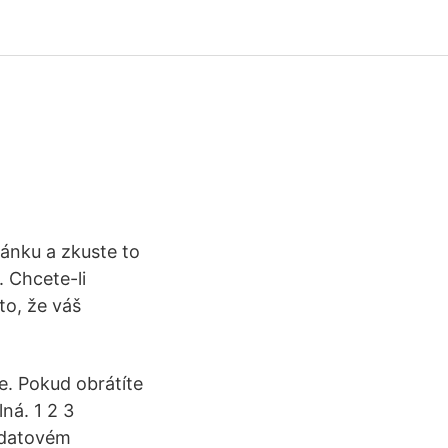
ránku a zkuste to
 Chcete-li
to, že váš
e. Pokud obrátíte
ná. 1 2 3
 datovém