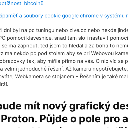
btížnosti bitcoinů
ipaměť a soubory cookie google chrome v systému
4 dni byl na pc tuningu nebo zive.cz nebo nekde jind
PC pomoci klavesnice, snad tam slo i nastavit pomoci
 se ma zapnout, ted jsem to hledal a za boha to nemu
dyz ma nekdo pc pod stolem aby se pri Webovou kam
obrazovky tak, aby mířila přímo na vás. O nic víc se 
é a velmi jednoduché řešení. Až kameru nepotřebujete,
váte; Webkamera se stojanem – Řešením je také mal
rží.
bude mít nový grafický de
Proton. Půjde o pole pro 