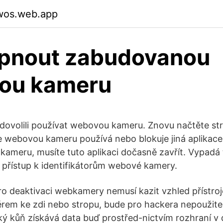
gwos.web.app
apnout zabudovanou
ou kameru
nedovolili používat webovou kameru. Znovu načtěte st
e webovou kameru používá nebo blokuje jiná aplikace.
kameru, musíte tuto aplikaci dočasně zavřít. Vypadá 
e přístup k identifikátorům webové kamery.
pro deaktivaci webkamery nemusí kazit vzhled přístroj
m ke zdi nebo stropu, bude pro hackera nepoužitel
ý kůň získává data buď prostřed-nictvím rozhraní v