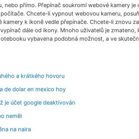
u, nebo přímo. Přepínač soukromí webové kamery je 
 počítače. Chcete-li vypnout webovou kameru, posuň
 kamery k ikoně vedle přepínače. Chcete-li znovu 
vypínač dále od ikony. Mnoho uživatelů je zmateno, 
h notebooku vybavena podobná možnost, a ve skutečnos
uhého a krátkého hovoru
 de dolar en mexico hoy
yž je účet google deaktivován
bo neměl
ěna na naira