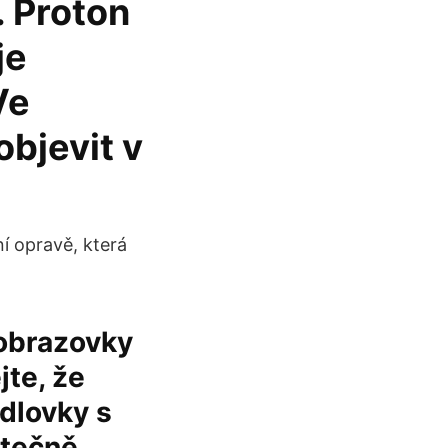
. Proton
je
Ve
objevit v
í opravě, která
 obrazovky
te, že
dlovky s
utečně