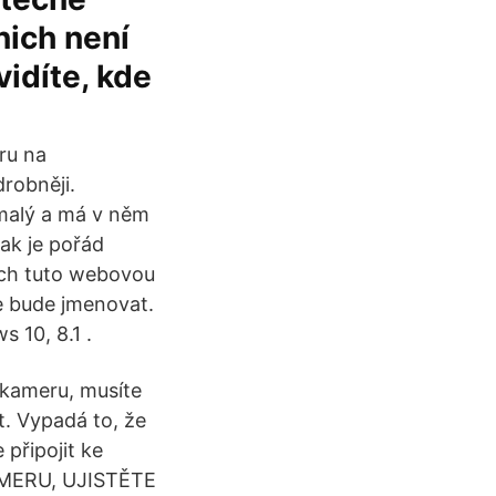
nich není
vidíte, kde
ru na
robněji.
malý a má v něm
ak je pořád
bách tuto webovou
e bude jmenovat.
 10, 8.1 .
 kameru, musíte
t. Vypadá to, že
připojit ke
AMERU, UJISTĚTE