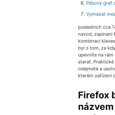
Pásový graf o
Vymazat mez
poslednich cca 1
navod, zapinani 
kombinaci klaves
byl o tom, za k
upevníte na rám 
starat. Praktick
odejmete a uscho
kterém zařízení d
Firefox 
názvem 