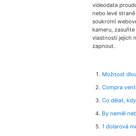
videodata proud
nebo levé straně
soukromí webové
kameru, zasuňte 
vlastností jejic
zapnout.
Možnost dlo
Compra venta
Co dělat, kd
By neměl ne
1 dolarová m