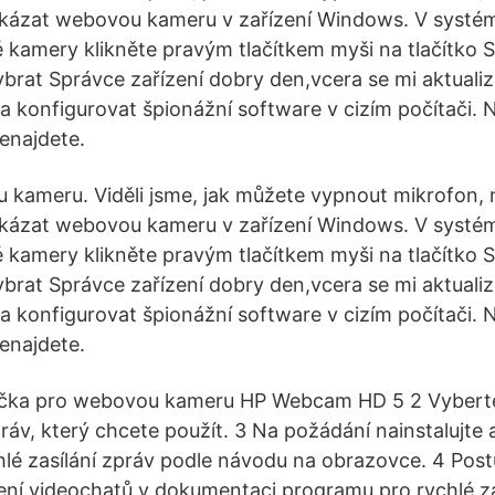
akázat webovou kameru v zařízení Windows. V systé
kamery klikněte pravým tlačítkem myši na tlačítko S
brat Správce zařízení dobry den,vcera se mi aktual
 a konfigurovat špionážní software v cizím počítači.
enajdete.
kameru. Viděli jsme, jak můžete vypnout mikrofon, 
akázat webovou kameru v zařízení Windows. V systé
kamery klikněte pravým tlačítkem myši na tlačítko S
brat Správce zařízení dobry den,vcera se mi aktual
 a konfigurovat špionážní software v cizím počítači.
enajdete.
ručka pro webovou kameru HP Webcam HD 5 2 Vybert
práv, který chcete použít. 3 Na požádání nainstalujte 
lé zasílání zpráv podle návodu na obrazovce. 4 Post
ní videochatů v dokumentaci programu pro rychlé zas