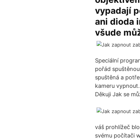
vypadají 
ani dioda i
všude můž
Speciální progr
pořád spuštěnou
spuštěná a potře
kameru vypnout. 
Děkuji Jak se mů
váš prohlížeč blo
svému počítači