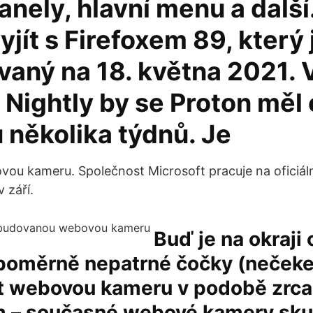
anely, hlavní menu a další
yjít s Firefoxem 89, který 
vaný na 18. května 2021. 
 Nightly by se Proton měl 
 několika týdnů. Je
vou kameru. Společnost Microsoft pracuje na oficiáln
 září.
Buď je na okraji
poměrně nepatrné čočky (nečekej
t webovou kameru v podobě zrca
m – současné webové kamery sk