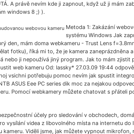
TÁ. A právě nevím kde ji zapnout, když už ji mám z
m windows 8 ;) ).
Metoda 1: Zakázání webov
systému Windows Jak zap
rý den, mám doma webkameru - Trust Lens f=3.8mm
dělat fotku), říká mi to, že je kamera zaneprázdněna 
aplá nebo ji nepoužívá jiný program. Jak to mám zjistit 
ustit web kameru Od: lassky* 27.03.09 19:44 odpově
hoj vsichni potřebuju pomoc nevím jak spustit integ
NTB ASUS Eee PC series dik moc za nejakou odpoved 
eru. Pomocí webkamery můžete chatovat s přáteli p
 bezpečnostní účely pro sledování v obchodech, dom
o vysílání videa z libovolného místa na internetu do 
kameru. Viděli jsme, jak můžete vypnout mikrofon, 