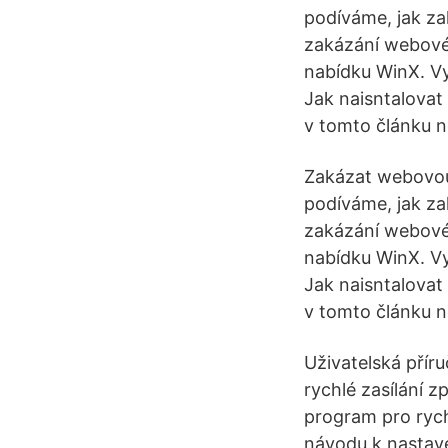
podíváme, jak z
zakázání webové 
nabídku WinX. Vy
Jak naisntalovat
v tomto článku n
Zakázat webovou 
podíváme, jak z
zakázání webové 
nabídku WinX. Vy
Jak naisntalovat
v tomto článku n
Uživatelská pří
rychlé zasílání z
program pro rych
návodu k nastave