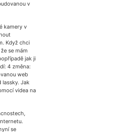
abudovanou v
é kamery v
nout
. Když chci
a že se mám
popřípadě jak ji
dí: 4 změna:
rovanou web
lassky. Jak
omocí videa na
ácnostech,
Internetu.
nyní se