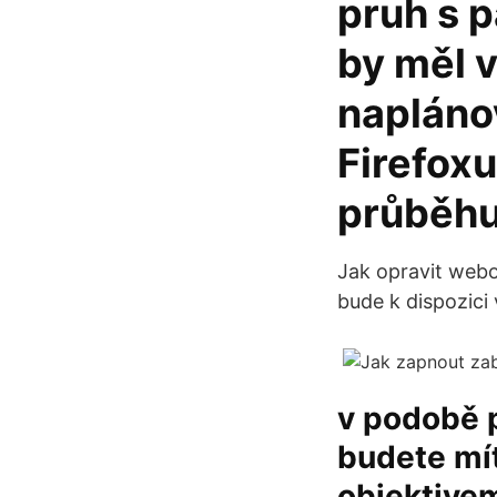
pruh s p
by měl v
napláno
Firefoxu
průběhu
Jak opravit webo
bude k dispozici v
v podobě 
budete mí
objektive