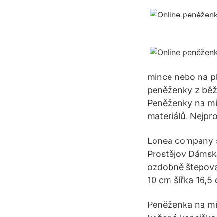
mince nebo na pla
peněženky z běž
Peněženky na min
materiálů. Nejpr
Lonea company s.
Prostějov Dámsk
ozdobně štepovan
10 cm šířka 16,5 
Peněženka na mi