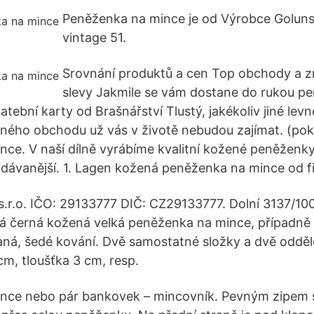
Peněženka na mince je od Výrobce Goluns
vintage 51.
Srovnání produktů a cen Top obchody a z
slevy Jakmile se vám dostane do rukou p
tební karty od Brašnářství Tlustý, jakékoliv jiné le
ného obchodu už vás v životě nebudou zajímat. (pok
ce. V naší dílně vyrábíme kvalitní kožené peněženky
odávanější. 1. Lagen kožená peněženka na mince od f
r.o. IČO: 29133777 DIČ: CZ29133777. Dolní 3137/10
á černá kožená velká peněženka na mince, případně 
á, šedé kování. Dvě samostatné složky a dvě odděle
cm, tloušťka 3 cm, resp.
nce nebo pár bankovek – mincovník. Pevným zipem s