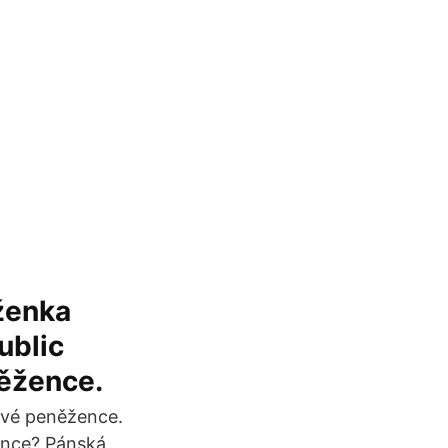
ěženka
ublic
něžence.
rové peněžence.
ince? Pánská