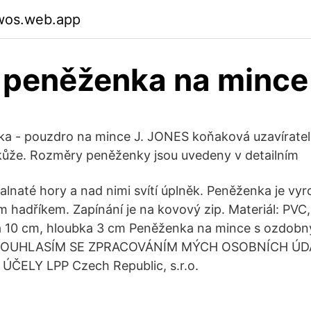
gwos.web.app
 peněženka na mince
a - pouzdro na mince J. JONES koňaková uzavíratel
í kůže. Rozměry peněženky jsou uvedeny v detailním
kalnaté hory a nad nimi svítí úplněk. Peněženka je vy
 hadříkem. Zapínání je na kovový zip. Materiál: PVC
a 10 cm, hloubka 3 cm Peněženka na mince s ozdobný
. SOUHLASÍM SE ZPRACOVÁNÍM MÝCH OSOBNÍCH ÚD
ELY LPP Czech Republic, s.r.o.