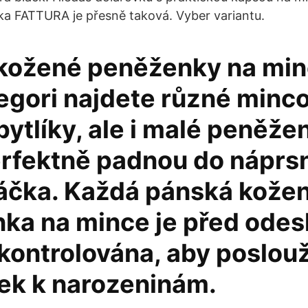
a FATTURA je přesně taková. Vyber variantu.
kožené peněženky na min
egori najdete různé minco
ytlíky, ale i malé peněže
erfektně padnou do náprs
áčka. Každá pánská kože
ka na mince je před odes
ontrolována, aby poslouži
rek k narozeninám.