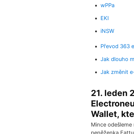
wPPa
EKI
iNSW
Převod 363 e
Jak dlouho m
Jak změnit e
21. leden 
Electrone
Wallet, kt
Mince odešleme n
peněženka Fattur