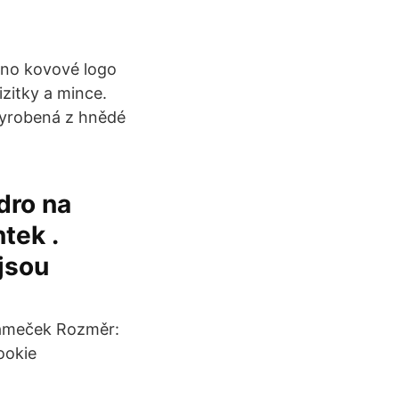
ěno kovové logo
zitky a mince.
yrobená z hnědé
dro na
tek .
jsou
rámeček Rozměr:
ookie