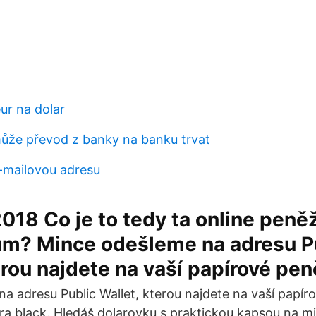
ur na dolar
ůže převod z banky na banku trvat
-mailovou adresu
2018 Co je to tedy ta online pen
um? Mince odešleme na adresu P
erou najdete na vaší papírové pe
a adresu Public Wallet, kterou najdete na vaší papí
a black. Hledáš dolarovku s praktickou kapsou na m