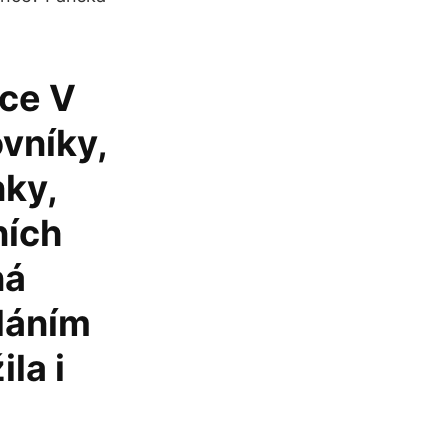
ce V
vníky,
nky,
ních
ná
láním
la i