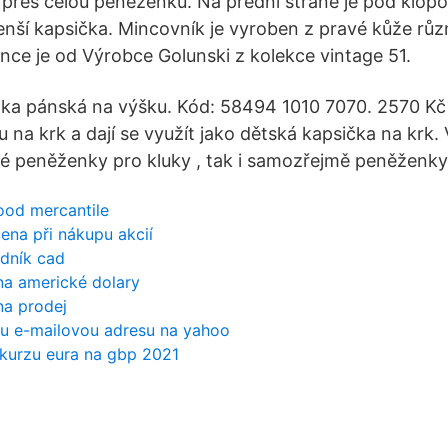
přes celou peněženku. Na přední straně je pod klop
ší kapsička. Mincovník je vyroben z pravé kůže růz
ce je od Výrobce Golunski z kolekce vintage 51.
ka pánská na výšku. Kód: 58494 1010 7070. 2570 Kč
 na krk a dají se využít jako dětská kapsička na krk.
ké peněženky pro kluky , tak i samozřejmě peněženky 
od mercantile
ena při nákupu akcií
dník cad
 na americké dolary
na prodej
rou e-mailovou adresu na yahoo
 kurzu eura na gbp 2021