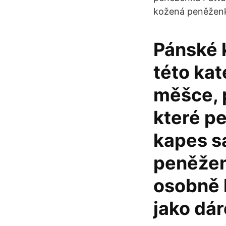
kožená peněženk
Pánské 
této kat
měšce, p
které p
kapes s
peněžen
osobně k
jako dá