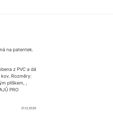
ná na patentek.
robena z PVC a dá
, kov. Rozměry:
m plíškem, ,
AJŮ PRO
21.12.2020