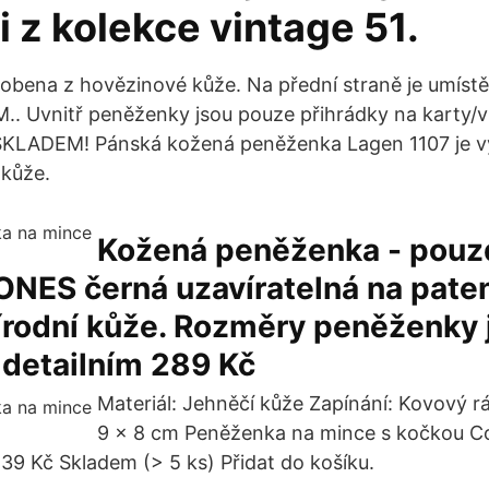
 z kolekce vintage 51.
obena z hovězinové kůže. Na přední straně je umíst
. Uvnitř peněženky jsou pouze přihrádky na karty/vi
KLADEM! Pánská kožená peněženka Lagen 1107 je v
 kůže.
Kožená peněženka - pouz
ONES černá uzavíratelná na paten
řírodní kůže. Rozměry peněženky 
 detailním 289 Kč
Materiál: Jehněčí kůže Zapínání: Kovový 
9 x 8 cm Peněženka na mince s kočkou C
9 Kč Skladem (> 5 ks) Přidat do košíku.