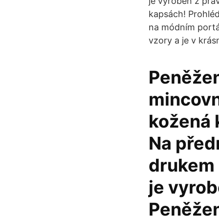
je vyroben z pra
kapsách! Prohlé
na módním portál
vzory a je v krá
Peněžen
mincovn
kožená 
Na před
drukem 
je vyrob
Peněžen