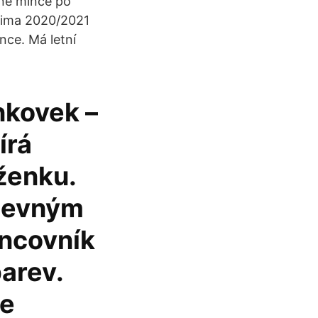
ané mince po
Zima 2020/2021
nce. Má letní
nkovek –
írá
ženku.
 pevným
incovník
arev.
ce