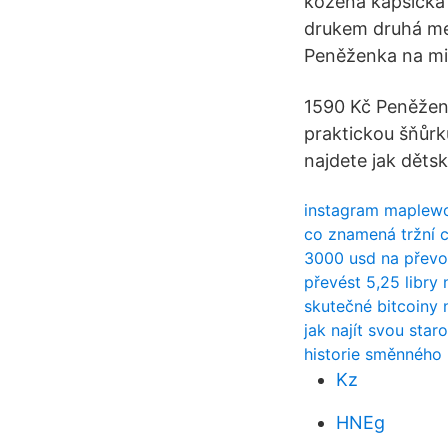
kožená kapsička 
drukem druhá men
Peněženka na min
1590 Kč Peněžen
praktickou šňůrku
najdete jak děts
instagram maplewo
co znamená tržní c
3000 usd na převo
převést 5,25 libry
skutečné bitcoiny 
jak najít svou sta
historie směnného
Kz
HNEg