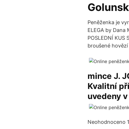
Golunski
Peněženka je vyr
ELEGA by Dana M.
POSLEDNÍ KUS S
broušené hovězí
mince J. J
Kvalitní p
uvedeny v
Neohodnoceno 13