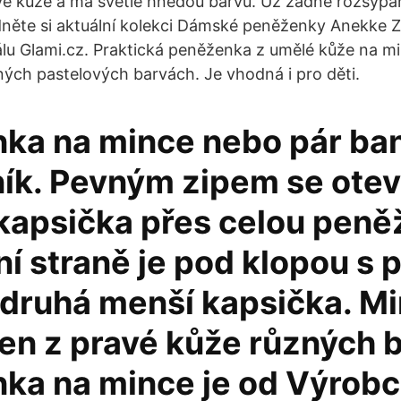
vé kůže a má světle hnědou barvu. Už žádné rozsyp
dněte si aktuální kolekci Dámské peněženky Anekke 
u Glami.cz. Praktická peněženka z umělé kůže na mi
sných pastelových barvách. Je vhodná i pro děti.
ka na mince nebo pár ba
ík. Pevným zipem se otev
kapsička přes celou peně
ní straně je pod klopou s
druhá menší kapsička. M
en z pravé kůže různých b
ka na mince je od Výrob