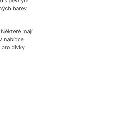
ou s pevným
ných barev.
 Některé mají
 V nabídce
pro dívky .