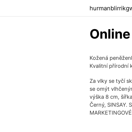
hurmanblirrik
Online
Kožená peněženk
Kvalitní přírodn
Za vlky se tyčí s
se omýt vlhčeným
výška 8 cm, šířk
Černý, SINSAY
MARKETINGOVÉ ÚČ