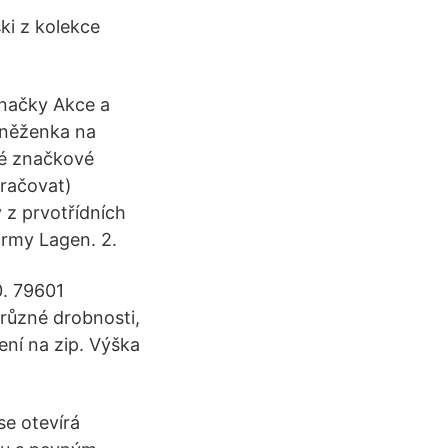
ki z kolekce
načky Akce a
eněženka na
vné značkové
račovat)
 z prvotřídních
irmy Lagen. 2.
0. 79601
různé drobnosti,
ní na zip. Výška
e otevírá