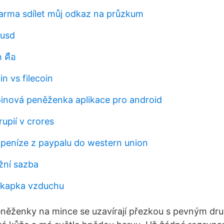
rma sdílet můj odkaz na průzkum
 usd
 คือ
in vs filecoin
coinová peněženka aplikace pro android
rupií v crores
peníze z paypalu do western union
žní sazba
kapka vzduchu
něženky na mince se uzavírají přezkou s pevným dr