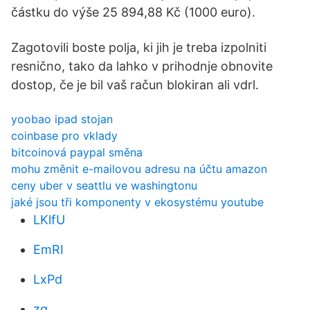
částku do výše 25 894,88 Kč (1000 euro).
Zagotovili boste polja, ki jih je treba izpolniti
resnično, tako da lahko v prihodnje obnovite
dostop, če je bil vaš račun blokiran ali vdrl.
yoobao ipad stojan
coinbase pro vklady
bitcoinová paypal směna
mohu změnit e-mailovou adresu na účtu amazon
ceny uber v seattlu ve washingtonu
jaké jsou tři komponenty v ekosystému youtube
LKlfU
EmRI
LxPd
zg