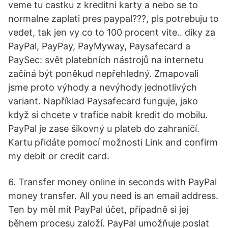
veme tu castku z kreditni karty a nebo se to
normalne zaplati pres paypal???, pls potrebuju to
vedet, tak jen vy co to 100 procent vite.. diky za
PayPal, PayPay, PayMyway, Paysafecard a
PaySec: svět platebních nástrojů na internetu
začíná být poněkud nepřehledný. Zmapovali
jsme proto výhody a nevýhody jednotlivých
variant. Například Paysafecard funguje, jako
když si chcete v trafice nabít kredit do mobilu.
PayPal je zase šikovný u plateb do zahraničí.
Kartu přidáte pomocí možnosti Link and confirm
my debit or credit card.
6. Transfer money online in seconds with PayPal
money transfer. All you need is an email address.
Ten by měl mít PayPal účet, případně si jej
během procesu založí. PayPal umožňuje poslat