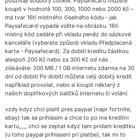
používají soubory cookie. Paysafecard můžete
koupit v hodnotě 100, 300, 1000 nebo 2000 Kč –
má tvar 16ti místného číselného kódu - jak
Paysafecard vypadá vidíte na obrázku. 16ti
místný kód zadáte při vkladu peněz do sázkové
kanceláře (vyberete způsob vkladu Předplacená
karta - Paysafecard). Za dobití kreditu částkou
alespoň 200 Kč nebo za 300 Kč od nás
získáváte: 200 MB / 1 GB internetu zdarma na 30
dní od dobití Po dobití můžete celý dobitý kredit
například provolat, nebo si koupit některý z
našich doplňkových balíčků internetu či volání.
vzdy kdyz chci platit pres paypal (napr fortnite,
ebay) tak se prihlasim a chce to po me kreditni
kartu,,,,, chci se zeptat kdyz tam pridam kreditku
(u toho paypal prihlaseni pri platbe), tak mi to